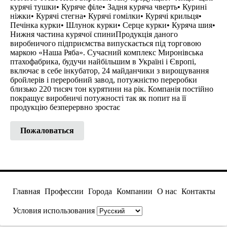
курячі тушки• Куряче філе• Задня куряча чверть• Курині
ніжки• Курячі стегна• Курячі гомілки• Курячі крильця•
Печінка курки• Шлунок курки• Серце курки• Куряча шия•
Нижня частина курячої спиниПродукція даного
виробничого підприємства випускається під торговою
маркою «Наша Ряба». Сучасний комплекс Миронівська
птахофабрика, будучи найбільшим в Україні і Європі,
включає в себе інкубатор, 24 майданчики з вирощування
бройлерів і переробний завод, потужністю переробки
близько 220 тисяч тон курятини на рік. Компанія постійно
покращує виробничі потужності так як попит на її
продукцію безперервно зростає
Пожаловаться
Главная
Профессии
Города
Компании
О нас
Контакты
Условия использования