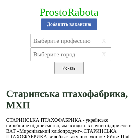
ProstoRabota
Добавить вакансию
X
X
Старинська птахофабрика,
МХП
СТАРИНСЬКА ПТАХОФАБРИКА - українське
виробниче підприємство, яке входить в групи підприємств
ВАТ «Миронівський хлібопродукт».СТАРИНСЬКА
ПТАХОФАБРИКА виробляє таку продукцію:• Яйця• Цілі