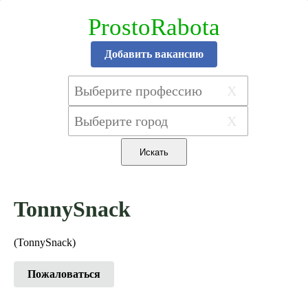
ProstoRabota
Добавить вакансию
X
X
TonnySnack
(TonnySnack)
Пожаловаться