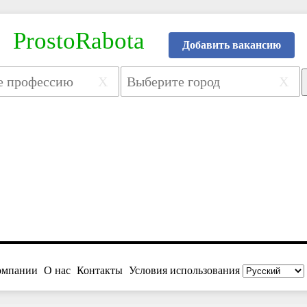
ProstoRabota
Добавить вакансию
X
X
омпании
О нас
Контакты
Условия использования