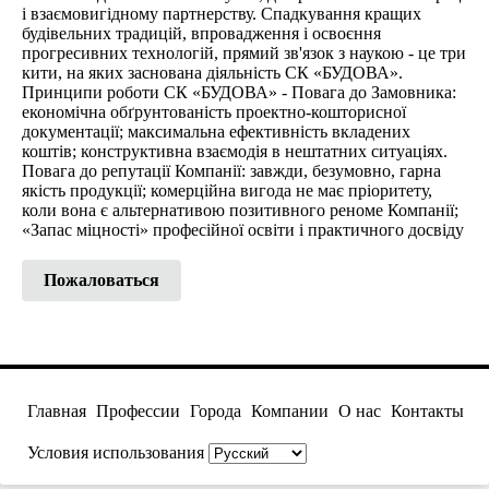
і взаємовигідному партнерству. Спадкування кращих
будівельних традицій, впровадження і освоєння
прогресивних технологій, прямий зв'язок з наукою - це три
кити, на яких заснована діяльність СК «БУДОВА».
Принципи роботи СК «БУДОВА» - Повага до Замовника:
економічна обґрунтованість проектно-кошторисної
документації; максимальна ефективність вкладених
коштів; конструктивна взаємодія в нештатних ситуаціях.
Повага до репутації Компанії: завжди, безумовно, гарна
якість продукції; комерційна вигода не має пріоритету,
коли вона є альтернативою позитивного реноме Компанії;
«Запас міцності» професійної освіти і практичного досвіду
Пожаловаться
Главная
Профессии
Города
Компании
О нас
Контакты
Условия использования