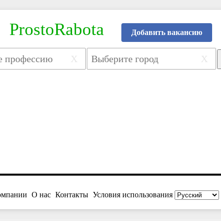
ProstoRabota
Добавить вакансию
X
X
омпании
О нас
Контакты
Условия использования