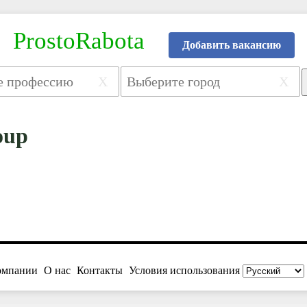
ProstoRabota
Добавить вакансию
X
X
oup
омпании
О нас
Контакты
Условия использования