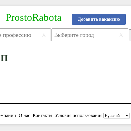
ProstoRabota
Добавить вакансию
X
X
ПП
омпании
О нас
Контакты
Условия использования