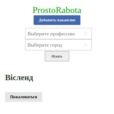
ProstoRabota
Добавить вакансию
X
X
Вісленд
Пожаловаться