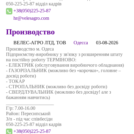
050-225-25-87 відділ кадрів
+38(050)225-25-87
hr@velesagro.com
Производство
ВЕЛЕС-АГРО ЛТД, ТОВ
Одесса
03-08-2026
Производство м. Одеса
Підприємству-виробнику у зв'язку з розширенням штату
на постійну роботу ТЕРМІНОВО:
- ЕЛЕКТРИК (обслуговування виробничого обладнання)
- ГАЗОРІЗАЛЬНИК (можливо без «корочки», головне –
досвід роботи)
- ТОКАР
- СТРОПАЛЬНИК (можливо без досвіду роботи)
- СВЕРДЛУВАЛЬНИК (можливо без досвіду! але з
бажанням навчитись)
____________________
Г/р: 7.00-16.00
Район: Пересипський
З/п - під час співбесіди
050-225-25-87 відділ кадрів
+38(050)225-25-87