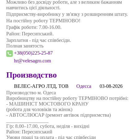
Можливо без досвіду роботи, але з великим бажанням
навчитись цієї діяльності.
Підприємству-виробнику у зв'язку з розширенням штату.
На постійну роботу ТЕРМІНОВО!
Графік роботи: 7.00-16.00.
Район: Пересипський.
Зарплатня - під час співбесіди.
Полная занятость
+38(050)225-25-87
hr@velesagro.com
Производство
ВЕЛЕС-АГРО ЛТД, ТОВ
Одесса
03-08-2026
Производство м. Одеса
Виробництву на постійну роботу ТЕРМІНОВО потрібні:
- МАШИНІСТ МОСТОВОГО КРАНУ
(робота для чоловіків та жінок)
- АВТОСЛЮСАР (ремонт автівок підприємства)
_________________
Г/р: 8.00–17.00, субота, неділя - вихідні
Район: Пересипський
Умови працi та оплата - під час співбесіди