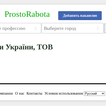
ProstoRabota
Добавить вакансию
X
X
и України, ТОВ
омпании
О нас
Контакты
Условия использования