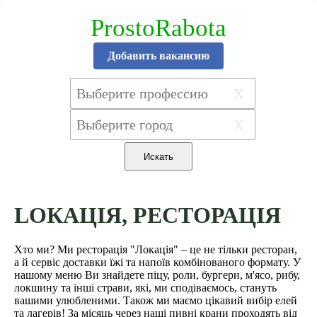
ProstoRabota
Добавить вакансию
X
X
LOКАЦІЯ, РЕСТОРАЦІЯ
Хто ми? Ми ресторація "Локація" – це не тільки ресторан,
а й сервіс доставки їжі та напоїв комбінованого формату. У
нашому меню Ви знайдете піцу, роли, бургери, м'ясо, рибу,
локшину та інші страви, які, ми сподіваємось, стануть
вашими улюбленими. Також ми маємо цікавий вибір елей
та лагерів! За місяць через наші пивні крани проходять від