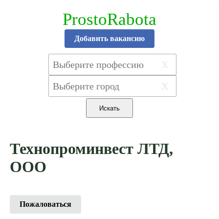
ProstoRabota
Добавить вакансию
X
X
Технопроминвест ЛТД,
ООО
Пожаловаться