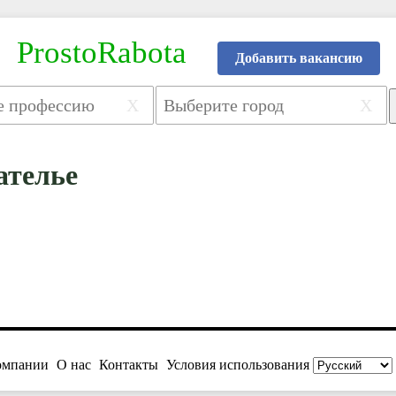
ProstoRabota
Добавить вакансию
X
X
ателье
омпании
О нас
Контакты
Условия использования