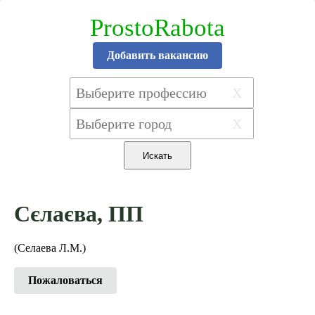
ProstoRabota
Добавить вакансию
X
X
Сєлаєва, ПП
(Селаева Л.М.)
Пожаловаться