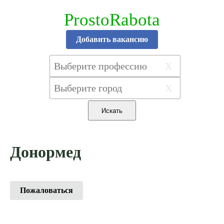
ProstoRabota
Добавить вакансию
X
X
Донормед
Пожаловаться