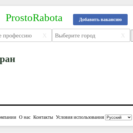
ProstoRabota
Добавить вакансию
X
X
ран
омпании
О нас
Контакты
Условия использования