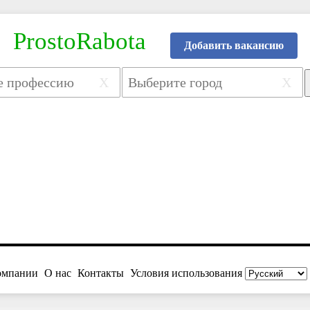
ProstoRabota
Добавить вакансию
X
X
омпании
О нас
Контакты
Условия использования