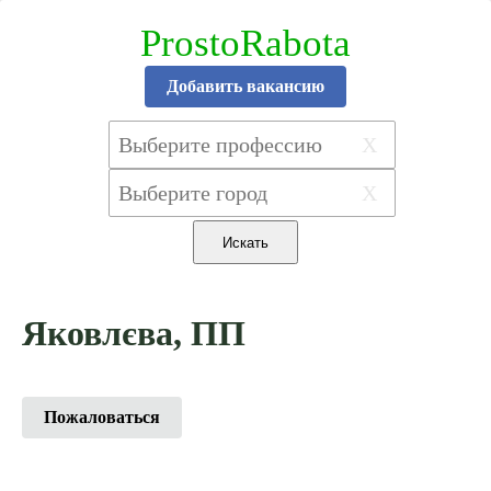
ProstoRabota
Добавить вакансию
X
X
Яковлєва, ПП
Пожаловаться