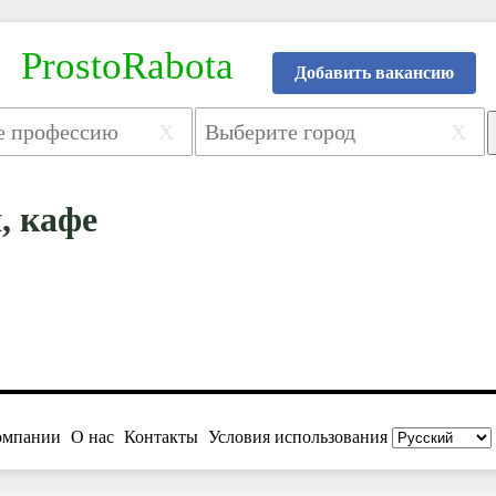
ProstoRabota
Добавить вакансию
X
X
, кафе
омпании
О нас
Контакты
Условия использования