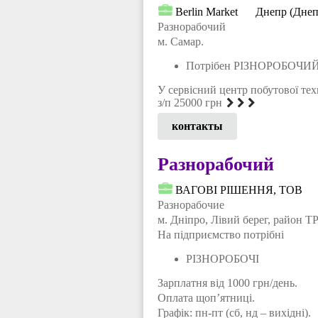
Berlin Market
Днепр (Днеп
Разнорабочий
м. Самар.
Потрібен РІЗНОРОБОЧИ
У сервісний центр побутової тех
з/п 25000 грн
контакты
Разнорабочий
ВАГОВІ РІШЕННЯ, ТОВ
Разнорабочие
м. Дніпро, Лівий берег, район 
На підприємство потрібні
РІЗНОРОБОЧІ
Зарплатня від 1000 грн/день.
Оплата щоп’ятниці.
Графік: пн-пт (сб, нд – вихідні).