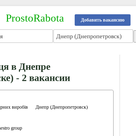
ProstoRabota
Добавить вакансию
ця в Днепре
ке) - 2 вакансии
ярних виробів
Днепр (Днепропетровск)
stro group