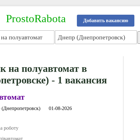
ProstoRabota
Добавить вакансию
к на полуавтомат в
петровске) - 1 вакансия
втомат
 (Днепропетровск)
01-08-2026
 роботу
івавтомат