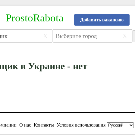
ProstoRabota
Добавить вакансию
X
X
ик в Украине - нет
омпании
О нас
Контакты
Условия использования