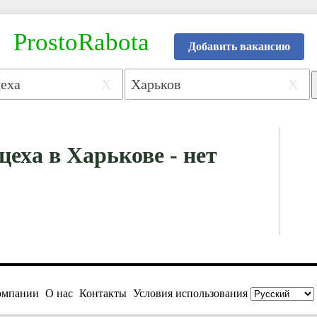
ProstoRabota
Добавить вакансию
X
X
цеха в Харькове - нет
омпании
О нас
Контакты
Условия использования