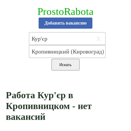
ProstoRabota
Добавить вакансию
X
X
Работа Кур'єр в
Кропивницком - нет
вакансий