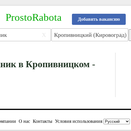
ProstoRabota
Добавить вакансию
X
X
ник в Кропивницком -
омпании
О нас
Контакты
Условия использования