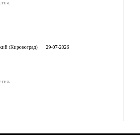
атня.
ий (Кировоград)
29-07-2026
атня.