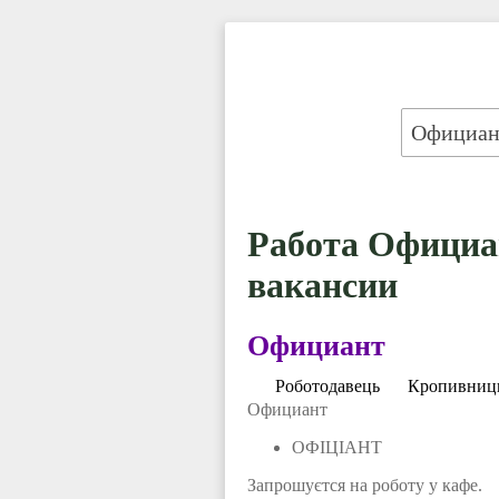
Работа Официа
вакансии
Официант
Роботодавeць
Кропивницк
Официант
ОФІЦІАНТ
Запрошуєтся на роботу у кафе.