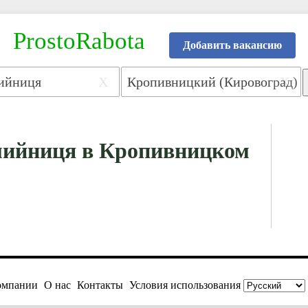
ProstoRabota
Добавить вакансию
X
X
мийниця в Кропивницком
омпании
О нас
Контакты
Условия использования