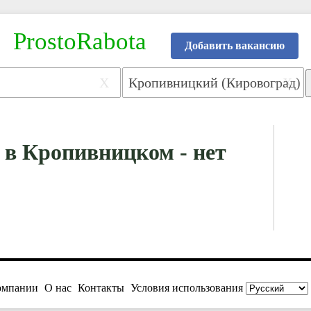
ProstoRabota
Добавить вакансию
X
X
 в Кропивницком - нет
омпании
О нас
Контакты
Условия использования