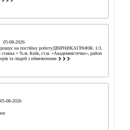
05-08-2026
прошує на постійну роботуДВІРНИКАГРАФІК: 1/3,
тавка + %.м. Київ, ст.м. «Академмістечко», район
нерів та людей з обмеженими
05-08-2026
бен