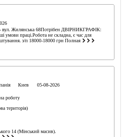
2026
- вул. Жилянська 68Потрібен ДВІРНИКГРАФІК:
оші умови праці.Робота не складна, є час для
штування. з/п 18000-18000 грн Полная
панія
Киев
05-08-2026
на роботу
а територія)
ького 14 (Мінський масив).