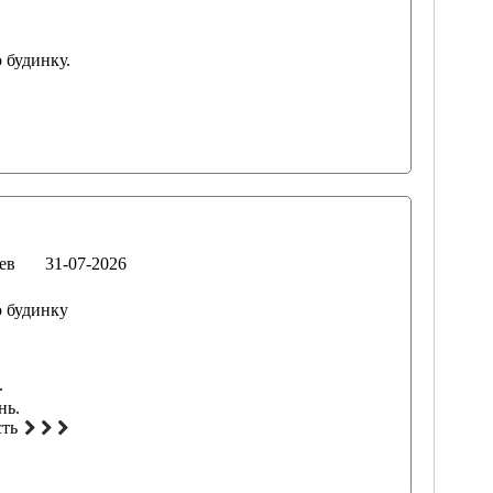
 будинку.
ев
31-07-2026
о будинку
.
нь.
сть