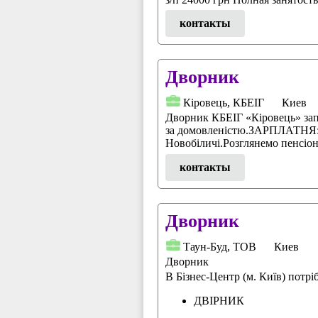
контакты
Дворник
Кіровець, КБЕІГ
Киев
Дворник КБЕІГ «Кіровець» за
за домовленістю.ЗАРПЛАТНЯ: с
Новобіличі.Розглянемо пенсіо
контакты
Дворник
Таун-Буд, ТОВ
Киев
Дворник
В Бізнес-Центр (м. Київ) потрі
ДВІРНИК