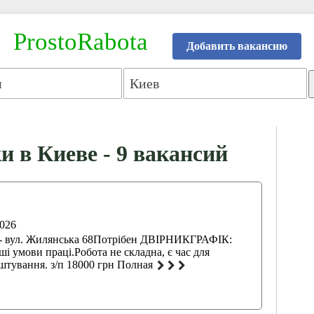
ProstoRabota
Добавить вакансию
и в Киеве - 9 вакансий
2026
- вул. Жилянська 68Потрібен ДВІРНИКГРАФІК:
оші умови праці.Робота не складна, є час для
штування. з/п 18000 грн Полная