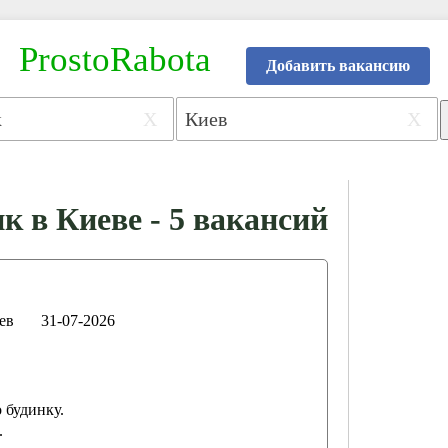
ProstoRabota
Добавить вакансию
X
X
к в Киеве - 5 вакансий
ев
31-07-2026
 будинку.
.