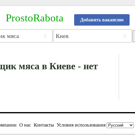
ProstoRabota
Добавить вакансию
X
X
ик мяса в Киеве - нет
омпании
О нас
Контакты
Условия использования