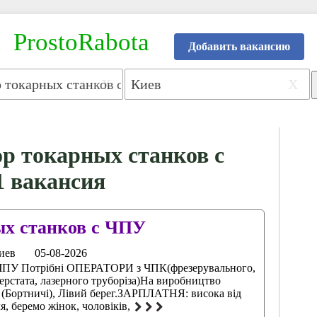
ProstoRabota
Добавить вакансию
X
X
р токарных станков с
1 вакансия
ых станков с ЧПУ
иев
05-08-2026
 ЧПУ Потрібні ОПЕРАТОРИ з ЧПК(фрезерувального,
ерстата, лазерного труборіза)На виробництво
 (Бортничі), Лівий берег.ЗАРПЛАТНЯ: висока від
 беремо жінок, чоловіків,