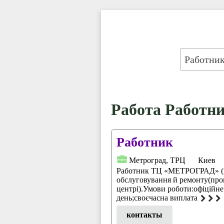
Работа Работни
Работник
Метроград, ТРЦ
Киев
Работник ТЦ «МЕТРОГРАД» (м
обслуговування й ремонту(про
центрі).Умови роботи:офіційн
день;своєчасна виплата
контакты