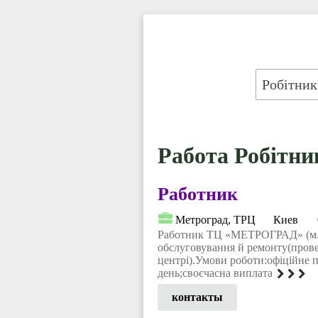
Работа Робітни
Работник
Метроград, ТРЦ
Киев
Работник ТЦ «МЕТРОГРАД» (м.
обслуговування й ремонту(прове
центрі).Умови роботи:офіційне
день;своєчасна виплата
контакты