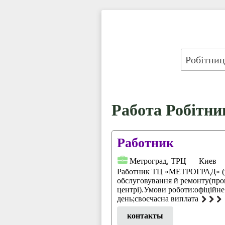
Работа Робітни
Работник
Метроград, ТРЦ
Киев
Работник ТЦ «МЕТРОГРАД» (м
обслуговування й ремонту(про
центрі).Умови роботи:офіційн
день;своєчасна виплата
контакты