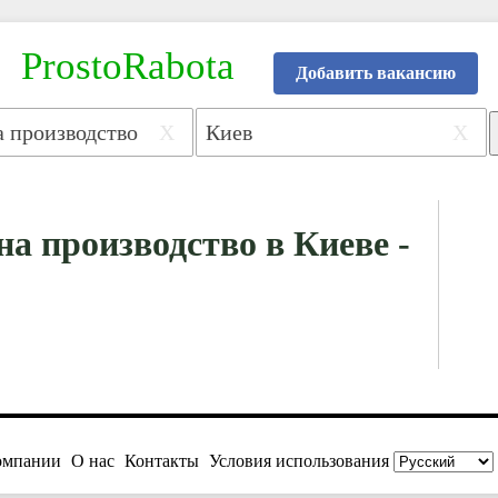
ProstoRabota
Добавить вакансию
X
X
на производство в Киеве -
омпании
О нас
Контакты
Условия использования