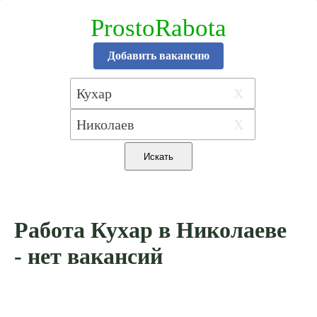
ProstoRabota
Добавить вакансию
X
X
Работа Кухар в Николаеве
- нет вакансий