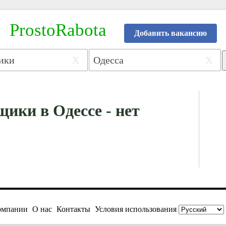
ProstoRabota
Добавить вакансию
X
X
ики в Одессе - нет
омпании
О нас
Контакты
Условия использования