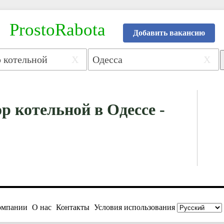
ProstoRabota
Добавить вакансию
X
X
р котельной в Одессе -
омпании
О нас
Контакты
Условия использования