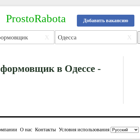
ProstoRabota
Добавить вакансию
X
X
-формовщик в Одессе -
омпании
О нас
Контакты
Условия использования