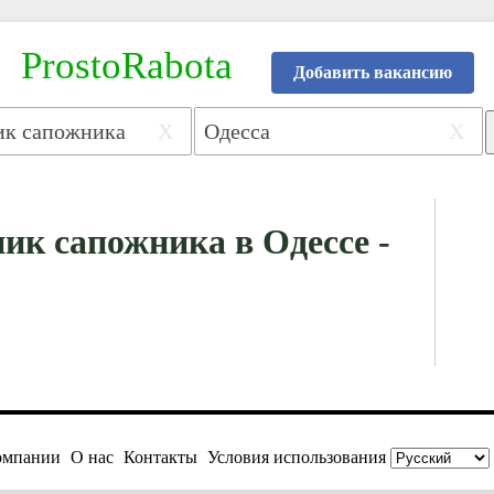
ProstoRabota
Добавить вакансию
X
X
к сапожника в Одессе -
омпании
О нас
Контакты
Условия использования