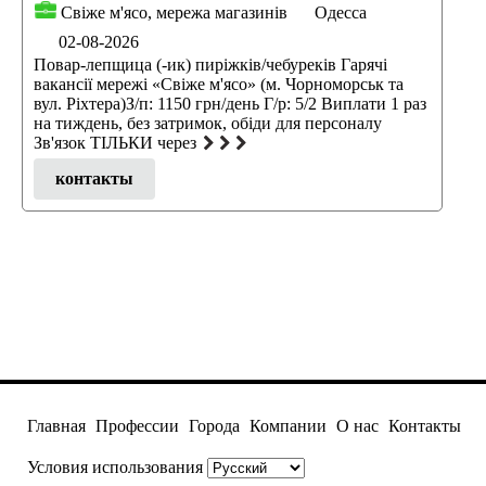
Свіже м'ясо, мережа магазинів
Одесса
02-08-2026
Повар-лепщица (-ик) пиріжків/чебуреків Гарячі
вакансії мережі «Свіже м'ясо» (м. Чорноморськ та
вул. Ріхтера)З/п: 1150 грн/день Г/р: 5/2 Виплати 1 раз
на тиждень, без затримок, обіди для персоналу
Зв'язок ТІЛЬКИ через
контакты
Главная
Профессии
Города
Компании
О нас
Контакты
Условия использования