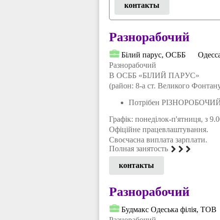
контакты
Разнорабочий
Бiлий парус, ОСББ
Одесс
Разнорабочий
В ОСББ «БІЛИЙ ПАРУС»
(район: 8-а ст. Великого Фонтан
Потрібен РІЗНОРОБОЧИ
Графік: понеділок-п'ятниця, з 9.0
Офіційне працевлаштування.
Своєчасна виплата зарплати.
Полная занятость
контакты
Разнорабочий
Будмакс Одеська фiлiя, ТОВ
Разнорабочий