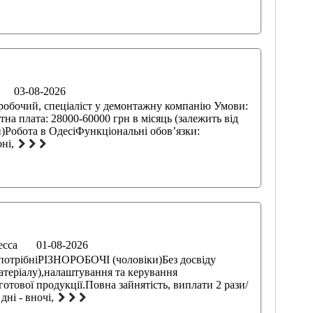
03-08-2026
робочий, спеціаліст у демонтажну компанію Умови:
а плата: 28000-60000 грн в місяць (залежить від
)Робота в ОдесіФункціональні обов’язки:
ні,
есса
01-08-2026
 потрібніРІЗНОРОБОЧІ (чоловіки)Без досвіду
атеріалу),налаштування та керування
готової продукції.Повна зайнятість, виплати 2 рази/
дні - вночі,