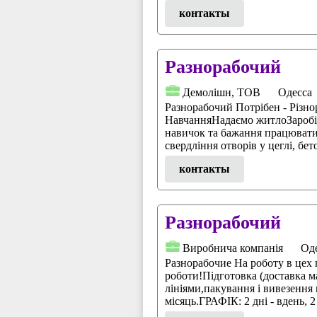
контакты
Разнорабочий
Демолiшн, ТОВ
Одесса
Разнорабочий Потрібен - Різно
НавчанняНадаємо житлоЗаробітн
навичок та бажання працювати
свердління отворів у цеглі, бето
контакты
Разнорабочий
Виробнича компанія
Од
Разнорабочие На роботу в цех
роботи!Підготовка (доставка м
лініями,пакування і вивезення 
місяць.ГРАФІК: 2 дні - вдень, 2 