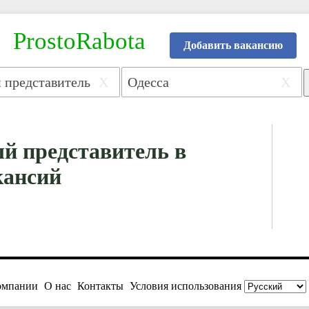
ProstoRabota
Добавить вакансию
X
X
й представитель в
кансий
омпании
О нас
Контакты
Условия использования