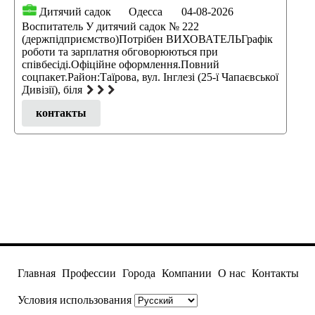
Дитячий садок
Одесса
04-08-2026
Воспитатель У дитячий садок № 222
(держпідприємство)Потрібен ВИХОВАТЕЛЬГрафік
роботи та зарплатня обговорюються при
співбесіді.Офіційне оформлення.Повний
соцпакет.Район:Таїрова, вул. Інглезі (25-ї Чапаєвської
Дивізії), біля
контакты
Главная
Профессии
Города
Компании
О нас
Контакты
Условия использования