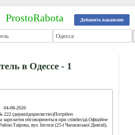
ProstoRabota
Добавить вакансию
ель в Одессе - 1
04-08-2026
№ 222 (держпідприємство)Потрібен
зарплатня обговорюються при співбесіді.Офіційне
он:Таїрова, вул. Інглезі (25-ї Чапаєвської Дивізії),