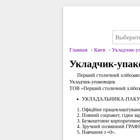
Главная
Киев
Укладчик-у
Укладчик-упак
Перший столичний хлібозав
Укладчик-упаковщик
ТОВ «Перший столичний хлібоз
УКЛАДАЛЬНИКА-ПАК
Офіційне працевлаштуван
Повний соцпакет, гідна за
Безкоштовне корпоративне
Зручний позмінний ГРАФІК 
Навчання з «0».