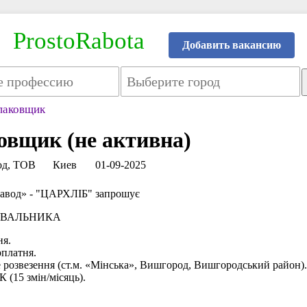
ProstoRabota
Добавить вакансию
паковщик
овщик (не активна)
од, ТОВ
Киев
01-09-2025
авод» - "ЦАРХЛІБ" запрошує
УВАЛЬНИКА
ня.
рплатня.
 розвезення (ст.м. «Мінська», Вишгород, Вишгородський район).
(15 змін/місяць).