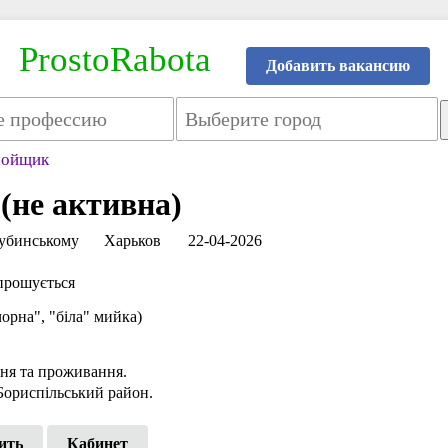
ProstoRabota
Добавить вакансию
мойщик
(не активна)
 Чубинському
Харьков
22-04-2026
прошується
а", "біла" мийка)
ня та проживання.
Бориспільський район.
ить
Кабинет