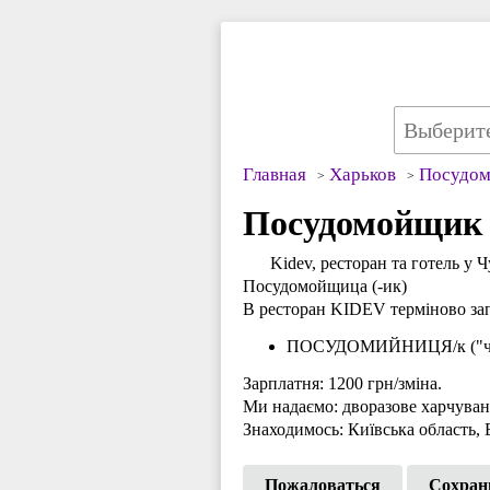
Главная
Харьков
Посудо
Посудомойщик 
Kidev, ресторан та готель у
Посудомойщица (-ик)
В ресторан KIDEV терміново за
ПОСУДОМИЙНИЦЯ/к ("чорн
Зарплатня: 1200 грн/зміна.
Ми надаємо: дворазове харчуван
Знаходимось: Київська область, 
Пожаловаться
Сохран