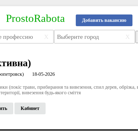
ProstoRabota
Добавить вакансию
X
X
ктивна)
опетровск)
18-05-2026
ики (покіс трави, прибирання та вивезення, спил дерев, обрізка,
ериторії, вивезення будь-якого сміття
ить
Кабинет